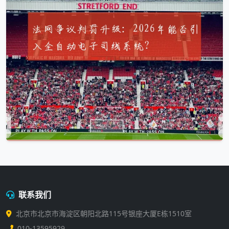
联系我们
北京市北京市海淀区朝阳北路115号银座大厦E栋1510室
010-13595929