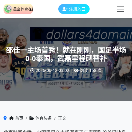
注册入口
邵佳一主场首秀！就在刚刚，国足半场
0-0泰国，武磊里程碑替补
2026-06-12 03:02
阅读 158 次
首页
体育头条
正文